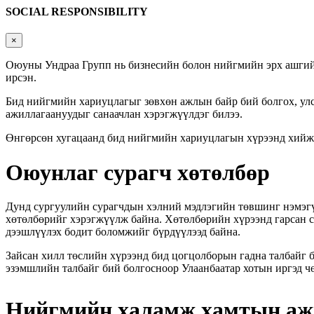
SOCIAL RESPONSIBILITY
×
Оюуны Ундраа Групп нь бизнесийн болон нийгмийн эрх ашгийг
ирсэн.
Бид нийгмийн хариуцлагыг зөвхөн ажлын байр бий болгох, улсы
ажиллагаануудыг санаачлан хэрэгжүүлдэг билээ.
Өнгөрсөн хугацаанд бид нийгмийн хариуцлагын хүрээнд хийж 
Оюунлаг сурагч хөтөлбөр
Дунд сургуулийн сурагчдын хэлний мэдлэгийн төвшинг нэмэгү
хөтөлбөрийг хэрэгжүүлж байна. Хөтөлбөрийн хүрээнд гарсан с
дээшлүүлэх бодит боломжийг бүрдүүлээд байна.
Зайсан хилл төслийн хүрээнд бид цогцолборын гадна талбайг бү
эзэмшлийн талбайг бий болгосноор Улаанбаатар хотын иргэд ч
Нийгмийн халамж хамтын а