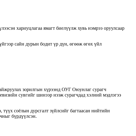
ээсэн хариуцлагаа ямагт биелүүлж хувь нэмрээ оруулсаар
йгээр сайн дурын бодит үр дүн, өгөөж өгөх үйл
сайжруулах зорилгын хүрээнд ОУГ Оюунлаг сурагч
левизийн сувгийг шинээр нээж сурагчдад хэлний мэдлэгээ
р, түүх соёлын дурсгалт зүйлсийг багтаасан нийтийн
рчныг бүрдүүлсэн.