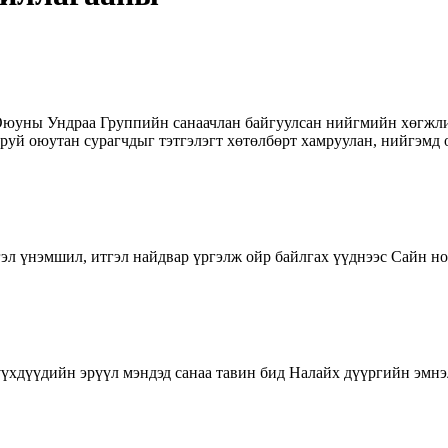
ны Ундраа Группийн санаачлан байгуулсан нийгмийн хөгжлийг
руй оюутан сурагчдыг тэтгэлэгт хөтөлбөрт хамруулан, нийгэмд 
гэл үнэмшил, итгэл найдвар үргэлж ойр байлгах үүднээс Сайн н
үүхдүүдийн эрүүл мэндэд санаа тавин бид Налайх дүүргийн эмн