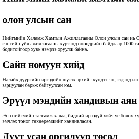
олон улсын сан
Нийгмийн Халамж Хамтын Ажиллагааны Олон улсын сан нь Оюу
сангийн үйл ажиллагааны хүрээнд өнөөдрийн байдлаар 1000 га
бодитойгоор хувь нэмрээ оруулж байна.
Сайн номуун хийд
Налайх дүүргийн иргэдийн шүтэх эрхийг хүндэтгэн, тэдэнд ит
зарцуулан барьж байгуулсан юм.
Эрүүл мэндийн хандивын аян
Энэ нийгмийн залгамж халаа, бидний ирээдүй хойч үе болох х
эмчлэх тоног төхөөрөмжийг хандивласан.
Дуут усан оргилуур төсөл