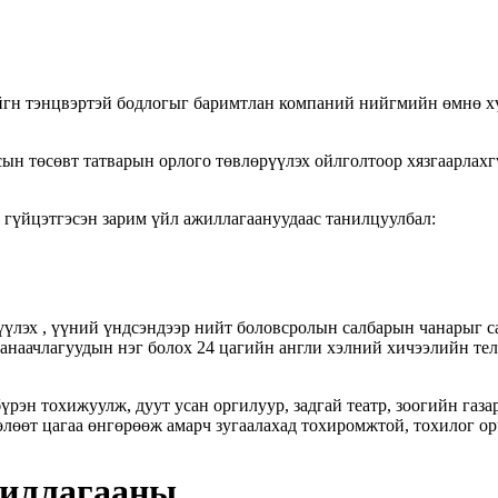
н тэнцвэртэй бодлогыг баримтлан компаний нийгмийн өмнө хүл
н төсөвт татварын орлого төвлөрүүлэх ойлголтоор хязгаарлахгү
гүйцэтгэсэн зарим үйл ажиллагаануудаас танилцуулбал:
үлэх , үүний үндсэндээр нийт боловсролын салбарын чанарыг 
анаачлагуудын нэг болох 24 цагийн англи хэлний хичээлийн те
рэн тохижуулж, дуут усан оргилуур, задгай театр, зоогийн газа
өлөөт цагаа өнгөрөөж амарч зугаалахад тохиромжтой, тохилог о
жиллагааны