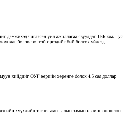
 дэмжихэд чиглэсэн үйл ажиллагаа явуулдаг ТББ юм. Тус
оюунлаг боловсролтой иргэдийг бий болгох үйлсэд
омуун хийдийг ОУГ өөрийн хөрөнгө болох 4.5 сая доллар
элэгийн хүүхдийн тасагт амьсгалын замын өвчинг оношлон